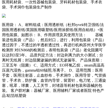
医用耗材袋、一次性器械包装袋、牙科耗材包装袋、手术衣
袋、手术洞巾包装袋生产制作
医用袋： A、材料组成：医用透析纸（杜邦tyvek特卫强纸/法
国医用透析纸/英国医用吸塑纸/医用涂胶纸/医用自粘纸）+医
用包装膜。如图示： B、作用原理及其使用方法： 器械
装进包装袋（产品），然后封口，进行，利用包装袋（产品）
透过因子，不透过的半透析透过性，再进行机构苏州大学医学
检测所 对EN868的检测后，表明包装袋（产品）老化阻菌可
以达到3至5年。 品质判定方法：封边剥离力的大小测试；分
离时无纸屑；封边阻菌渗漏的测试无渗漏等。 产品保质期：
三至五年（阻菌） C、适用方式：EO环氧乙烷，steam高温高
压蒸汽湿热，gamma钴60辐照,等离子。 D、适用范围：医用
手套，医用注射器，止血纱布，手术洞巾，医用导管，气管插
管，手术衣，防护服，血管内导管，留置针，电刀笔，三通旋
塞，吼罩，球囊，人工关节，封堵器等耗材包装和器械的包
装。 客户群对象：器械厂家、医用辅料厂家或者医院 特色产
品∶铝箔纸塑袋