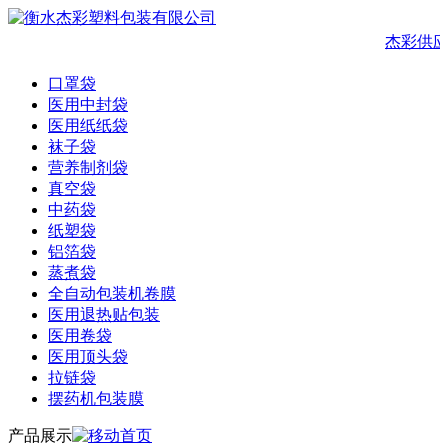
杰彩供
口罩袋
医用中封袋
医用纸纸袋
袜子袋
营养制剂袋
真空袋
中药袋
纸塑袋
铝箔袋
蒸煮袋
全自动包装机卷膜
医用退热贴包装
医用卷袋
医用顶头袋
拉链袋
摆药机包装膜
产品展示