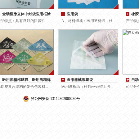
全纸框涂立体中封袋医用框涂
医用袋
橡胶
袋框涂纸纸袋可降
产品特点：具有良好的阻菌性...
A、材料组成：医用透析纸（杜...
产品特点
医用酒精棉球袋、医用酒精棉
医用器械纸塑袋
自动
片袋、医用典伏袋
纸铝塑复合结构的复合包装材...
医用透析纸（杜邦tyvek特卫强...
药品分包
冀公网安备 13112802000230号