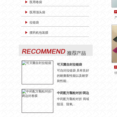
医用卷袋
医用顶头袋
拉链袋
摆药机包装膜
可灭菌自封拉链袋
可自封拉链袋 具有良好
的耐撕裂性能以及耐穿
刺性能...
中药配方颗粒对折/两边
封卷膜
中药配方颗粒对折 局域
阻湿、阻氧...