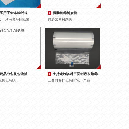
医用手套淋膜纸袋
胃肠营养制剂袋
：具有良好的阻菌...
胃肠营养制剂袋...
药品分包机包装膜
支持定制各种三面封卷材培养
皿真空包装袋全自
机包装膜...
三面封卷材包装的简介 产品...